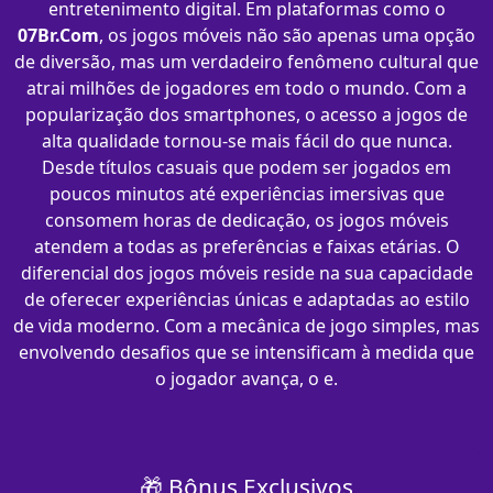
entretenimento digital. Em plataformas como o
07Br.Com
, os jogos móveis não são apenas uma opção
de diversão, mas um verdadeiro fenômeno cultural que
atrai milhões de jogadores em todo o mundo. Com a
popularização dos smartphones, o acesso a jogos de
alta qualidade tornou-se mais fácil do que nunca.
Desde títulos casuais que podem ser jogados em
poucos minutos até experiências imersivas que
consomem horas de dedicação, os jogos móveis
atendem a todas as preferências e faixas etárias. O
diferencial dos jogos móveis reside na sua capacidade
de oferecer experiências únicas e adaptadas ao estilo
de vida moderno. Com a mecânica de jogo simples, mas
envolvendo desafios que se intensificam à medida que
o jogador avança, o e.
🎁 Bônus Exclusivos