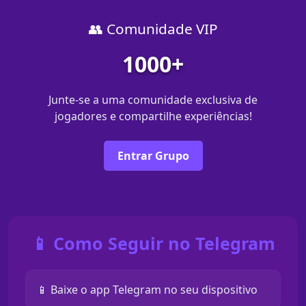
👥 Comunidade VIP
1000+
Junte-se a uma comunidade exclusiva de
jogadores e compartilhe experiências!
Entrar Grupo
📱 Como Seguir no Telegram
📱 Baixe o app Telegram no seu dispositivo