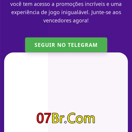
você tem acesso a promoções incríveis e uma
experiência de jogo inigualável. Junte-se aos
vencedores agora!
SEGUIR NO TELEGRAM