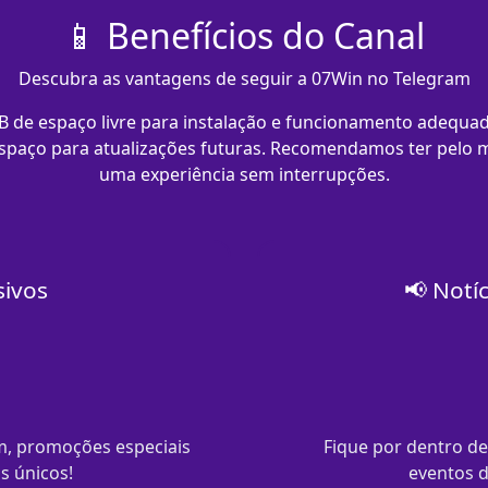
📱 Benefícios do Canal
Descubra as vantagens de seguir a 07Win no Telegram
e espaço livre para instalação e funcionamento adequado. E
espaço para atualizações futuras. Recomendamos ter pelo m
uma experiência sem interrupções.
sivos
📢 Notí
m, promoções especiais
Fique por dentro d
s únicos!
eventos d