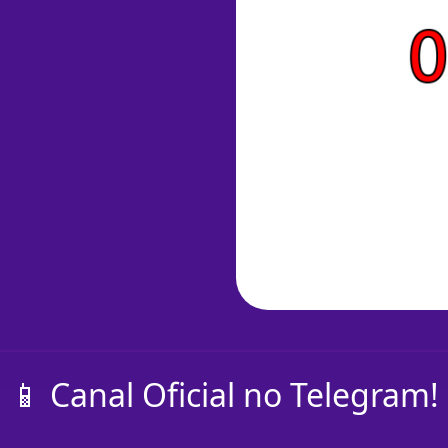
📱 Canal Oficial no Telegram!