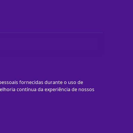
pessoais fornecidas durante o uso de
elhoria contínua da experiência de nossos