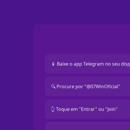
📱 Baixe o app Telegram no seu disp
🔍 Procure por "@07WinOficial"
👆 Toque em "Entrar" ou "Join"