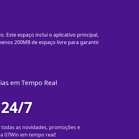
ste espaço inclui o aplicativo principal,
enos 200MB de espaço livre para garantir
cias em Tempo Real
24/7
e todas as novidades, promoções e
a 07Win em tempo real!