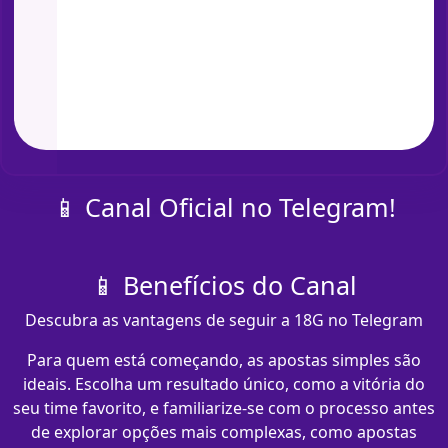
📱 Canal Oficial no Telegram!
📱 Benefícios do Canal
Descubra as vantagens de seguir a 18G no Telegram
Para quem está começando, as apostas simples são
ideais. Escolha um resultado único, como a vitória do
seu time favorito, e familiarize-se com o processo antes
de explorar opções mais complexas, como apostas