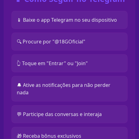
📱 Baixe o app Telegram no seu dispositivo
🔍 Procure por "@18GOficial"
👆 Toque em "Entrar" ou "Join"
🔔 Ative as notificações para não perder
nada
💬 Participe das conversas e interaja
🎁 Receba bônus exclusivos