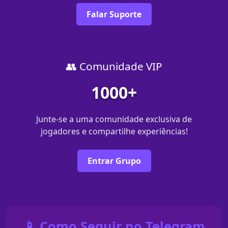
Falar Suporte
👥 Comunidade VIP
1000+
Junte-se a uma comunidade exclusiva de
jogadores e compartilhe experiências!
Entrar Grupo
📱 Como Seguir no Telegram