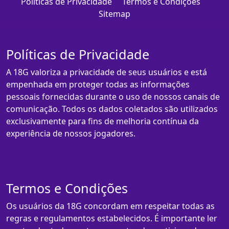
Políticas de Privacidade
Termos e Condições
Sitemap
Políticas de Privacidade
A 18G valoriza a privacidade de seus usuários e está
empenhada em proteger todas as informações
pessoais fornecidas durante o uso de nossos canais de
comunicação. Todos os dados coletados são utilizados
exclusivamente para fins de melhoria contínua da
experiência de nossos jogadores.
Termos e Condições
Os usuários da 18G concordam em respeitar todas as
regras e regulamentos estabelecidos. É importante ler