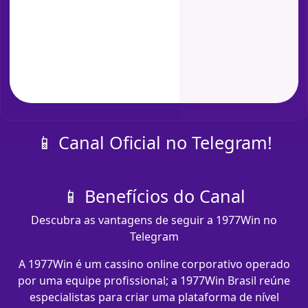
📱 Canal Oficial no Telegram!
📱 Benefícios do Canal
Descubra as vantagens de seguir a 1977Win no
Telegram
A 1977Win é um cassino online corporativo operado
por uma equipe profissional; a 1977Win Brasil reúne
especialistas para criar uma plataforma de nível