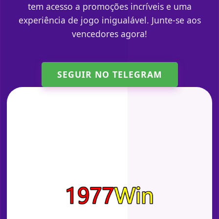
tem acesso a promoções incríveis e uma
experiência de jogo inigualável. Junte-se aos
vencedores agora!
SEGUIR NO TELEGRAM