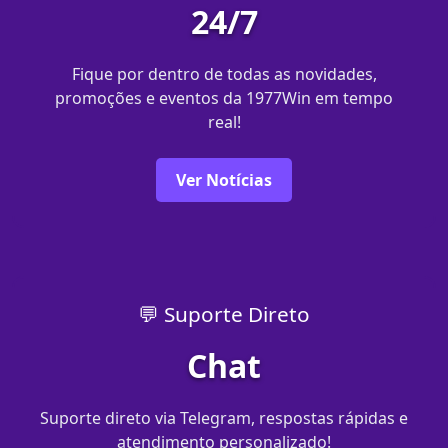
24/7
Fique por dentro de todas as novidades,
promoções e eventos da 1977Win em tempo
real!
Ver Notícias
💬 Suporte Direto
Chat
Suporte direto via Telegram, respostas rápidas e
atendimento personalizado!