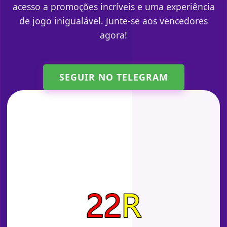
acesso a promoções incríveis e uma experiência
de jogo inigualável. Junte-se aos vencedores
agora!
SEGUIR NO TELEGRAM