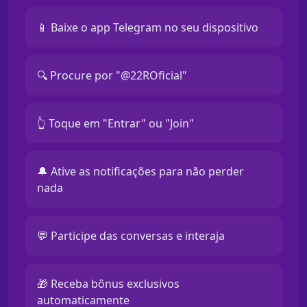
📱 Baixe o app Telegram no seu dispositivo
🔍 Procure por "@22ROficial"
👆 Toque em "Entrar" ou "Join"
🔔 Ative as notificações para não perder
nada
💬 Participe das conversas e interaja
🎁 Receba bônus exclusivos
automaticamente