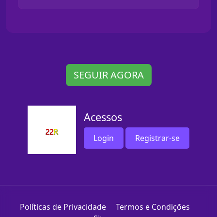
SEGUIR AGORA
Acessos
Login
Registrar-se
Políticas de Privacidade
Termos e Condições