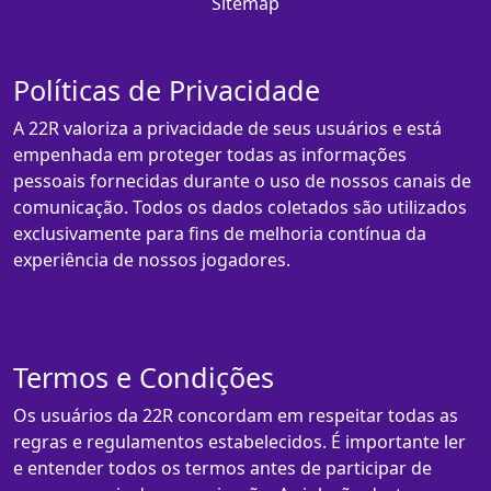
Sitemap
Políticas de Privacidade
A 22R valoriza a privacidade de seus usuários e está
empenhada em proteger todas as informações
pessoais fornecidas durante o uso de nossos canais de
comunicação. Todos os dados coletados são utilizados
exclusivamente para fins de melhoria contínua da
experiência de nossos jogadores.
Termos e Condições
Os usuários da 22R concordam em respeitar todas as
regras e regulamentos estabelecidos. É importante ler
e entender todos os termos antes de participar de