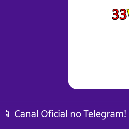
📱 Canal Oficial no Telegram!