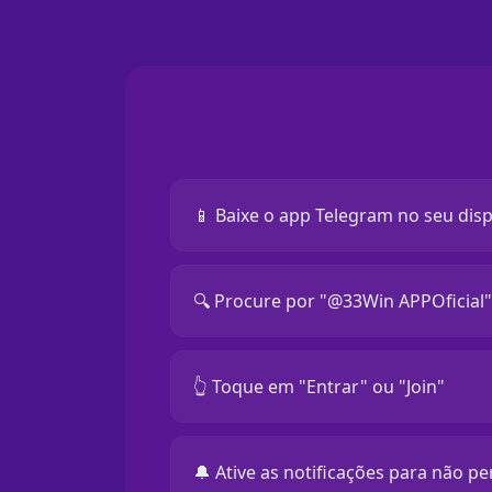
📱 Baixe o app Telegram no seu disp
🔍 Procure por "@33Win APPOficial"
👆 Toque em "Entrar" ou "Join"
🔔 Ative as notificações para não p