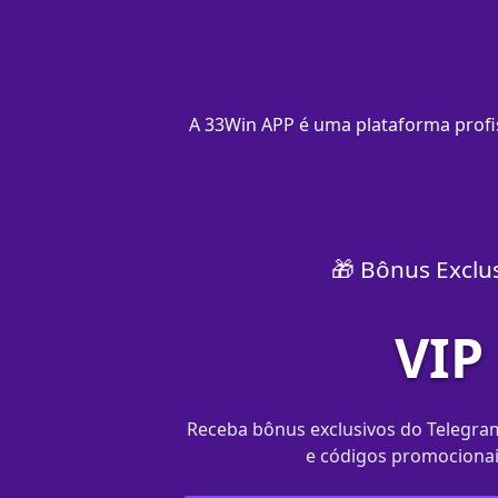
A 33Win APP é uma plataforma profiss
🎁 Bônus Exclu
VIP
Receba bônus exclusivos do Telegra
e códigos promocionai