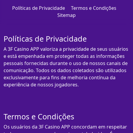
Políticas de Privacidade
Termos e Condições
Sitemap
Políticas de Privacidade
A 3F Casino APP valoriza a privacidade de seus usuários
e está empenhada em proteger todas as informações
pessoais fornecidas durante o uso de nossos canais de
comunicação. Todos os dados coletados são utilizados
exclusivamente para fins de melhoria contínua da
experiência de nossos jogadores.
Termos e Condições
Os usuários da 3F Casino APP concordam em respeitar