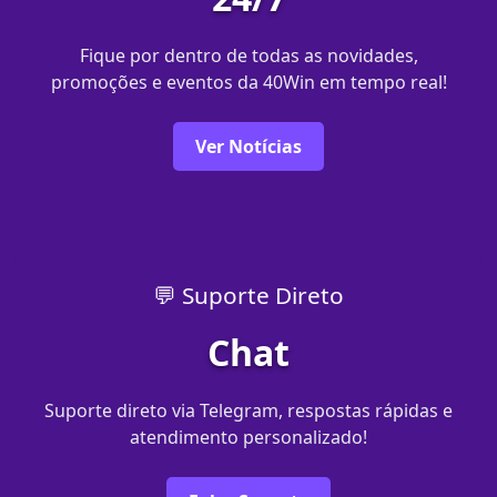
Fique por dentro de todas as novidades,
promoções e eventos da 40Win em tempo real!
Ver Notícias
💬 Suporte Direto
Chat
Suporte direto via Telegram, respostas rápidas e
atendimento personalizado!