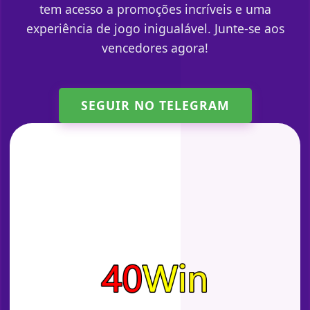
tem acesso a promoções incríveis e uma
experiência de jogo inigualável. Junte-se aos
vencedores agora!
SEGUIR NO TELEGRAM