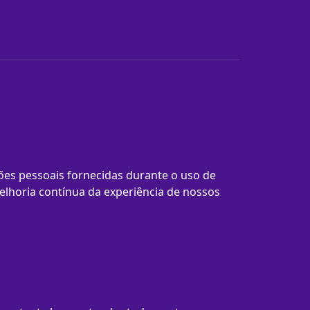
ões pessoais fornecidas durante o uso de
elhoria contínua da experiência de nossos