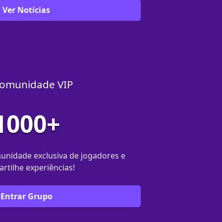
Ver Notícias
Comunidade VIP
1000+
unidade exclusiva de jogadores e
rtilhe experiências!
Entrar Grupo