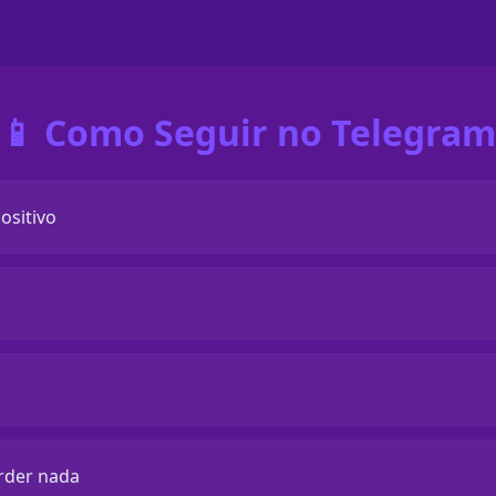
📱 Como Seguir no Telegram
ositivo
erder nada