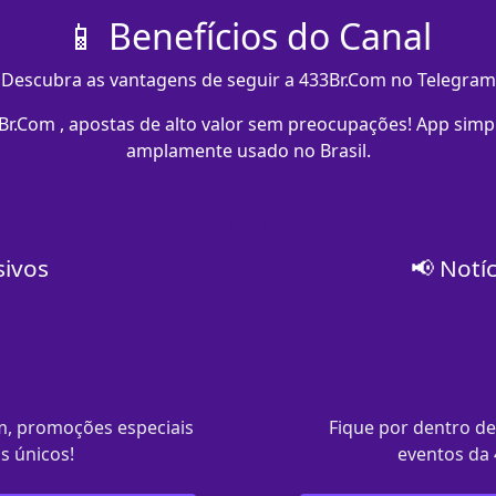
📱 Benefícios do Canal
Descubra as vantagens de seguir a 433Br.Com no Telegram
r.Com , apostas de alto valor sem preocupações! App sim
amplamente usado no Brasil.
sivos
📢 Notí
m, promoções especiais
Fique por dentro d
s únicos!
eventos da