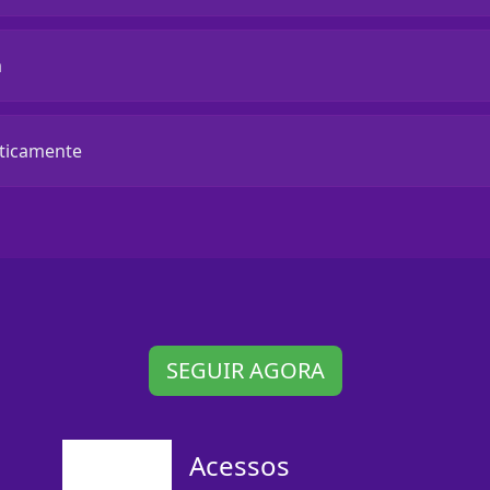
a
aticamente
SEGUIR AGORA
Acessos