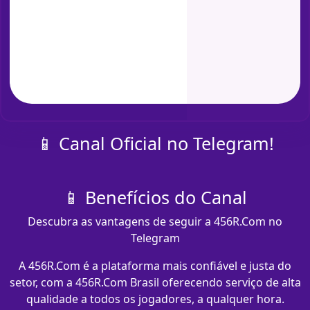
📱 Canal Oficial no Telegram!
📱 Benefícios do Canal
Descubra as vantagens de seguir a 456R.Com no
Telegram
A 456R.Com é a plataforma mais confiável e justa do
setor, com a 456R.Com Brasil oferecendo serviço de alta
qualidade a todos os jogadores, a qualquer hora.