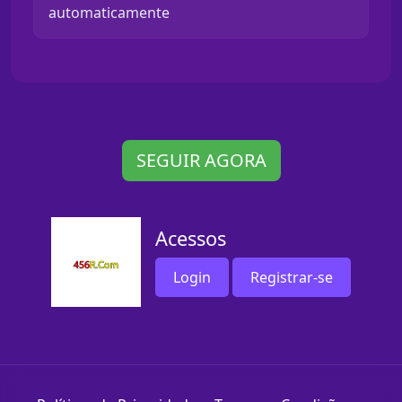
automaticamente
SEGUIR AGORA
Acessos
Login
Registrar-se