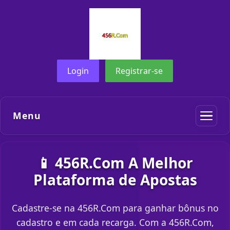
Login
Registrar-se
Menu
📱 456R.Com A Melhor
Plataforma de Apostas
Cadastre-se na 456R.Com para ganhar bônus no
cadastro e em cada recarga. Com a 456R.Com,