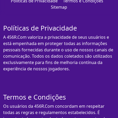
Políticas de Privacidade
Termos e Condições
Sitemap
Políticas de Privacidade
A 456R.Com valoriza a privacidade de seus usuários e
está empenhada em proteger todas as informações
pessoais fornecidas durante o uso de nossos canais de
comunicação. Todos os dados coletados são utilizados
exclusivamente para fins de melhoria contínua da
experiência de nossos jogadores.
Termos e Condições
Os usuários da 456R.Com concordam em respeitar
todas as regras e regulamentos estabelecidos. É