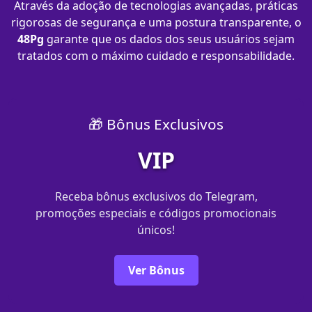
Através da adoção de tecnologias avançadas, práticas
rigorosas de segurança e uma postura transparente, o
48Pg
garante que os dados dos seus usuários sejam
tratados com o máximo cuidado e responsabilidade.
🎁 Bônus Exclusivos
VIP
Receba bônus exclusivos do Telegram,
promoções especiais e códigos promocionais
únicos!
Ver Bônus