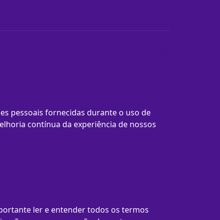
es pessoais fornecidas durante o uso de
elhoria contínua da experiência de nossos
ortante ler e entender todos os termos