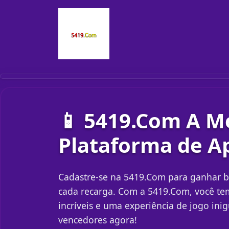
📱 5419.Com A M
Plataforma de A
Cadastre-se na 5419.Com para ganhar 
cada recarga. Com a 5419.Com, você t
incríveis e uma experiência de jogo inig
vencedores agora!