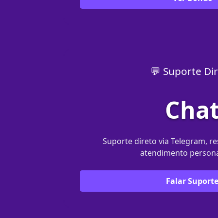
💬 Suporte Di
Cha
Suporte direto via Telegram, r
atendimento persona
Falar Suport