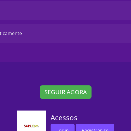
a
aticamente
SEGUIR AGORA
Acessos
Login
Registrar-se