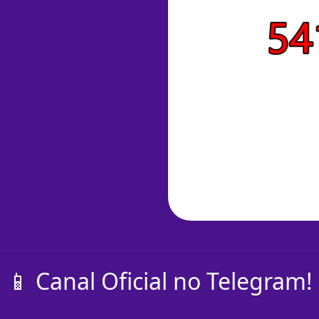
📱 Canal Oficial no Telegram!