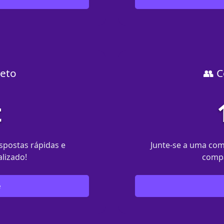
reto
👥 
t
espostas rápidas e
Junte-se a uma com
lizado!
compa
e