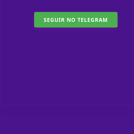
SEGUIR NO TELEGRAM