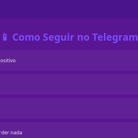
📱 Como Seguir no Telegram
ositivo
erder nada