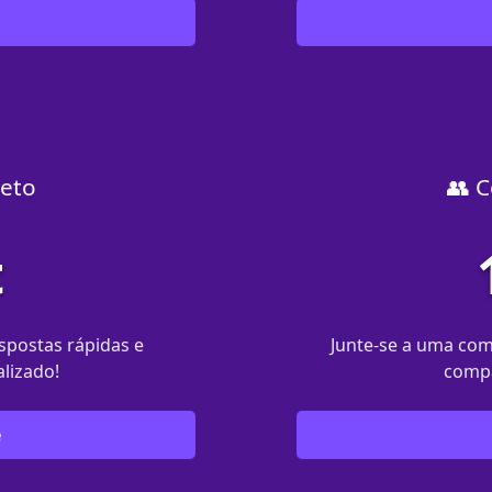
reto
👥 
t
espostas rápidas e
Junte-se a uma com
lizado!
compa
e