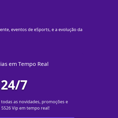
ente, eventos de eSports, e a evolução da
cias em Tempo Real
24/7
e todas as novidades, promoções e
 5526 Vip em tempo real!