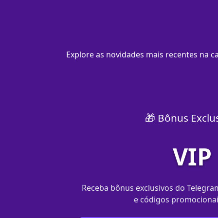
Explore as novidades mais recentes na ca
🎁 Bônus Exclu
VIP
Receba bônus exclusivos do Telegra
e códigos promocionai