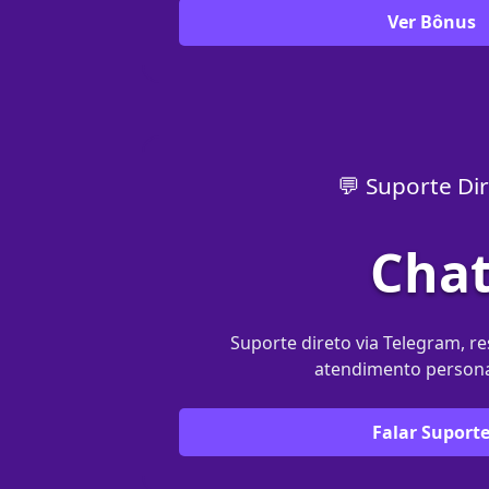
Ver Bônus
💬 Suporte Di
Cha
Suporte direto via Telegram, r
atendimento persona
Falar Suport