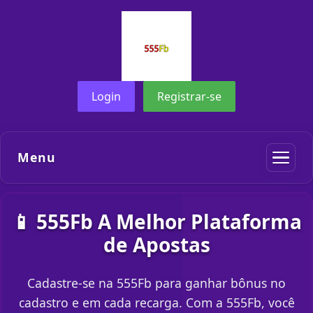
Login
Registrar-se
Menu
📱 555Fb A Melhor Plataforma
de Apostas
Cadastre-se na 555Fb para ganhar bônus no
cadastro e em cada recarga. Com a 555Fb, você