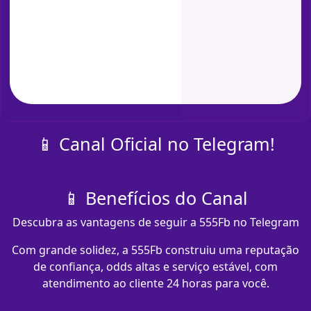
📱 Canal Oficial no Telegram!
📱 Benefícios do Canal
Descubra as vantagens de seguir a 555Fb no Telegram
Com grande solidez, a 555Fb construiu uma reputação
de confiança, odds altas e serviço estável, com
atendimento ao cliente 24 horas para você.