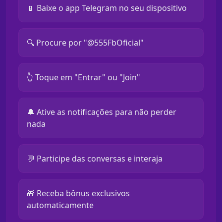
📱 Baixe o app Telegram no seu dispositivo
🔍 Procure por "@555FbOficial"
👆 Toque em "Entrar" ou "Join"
🔔 Ative as notificações para não perder
nada
💬 Participe das conversas e interaja
🎁 Receba bônus exclusivos
automaticamente