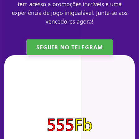
tem acesso a promoções incríveis e uma
experiência de jogo inigualável. Junte-se aos
vencedores agora!
SEGUIR NO TELEGRAM