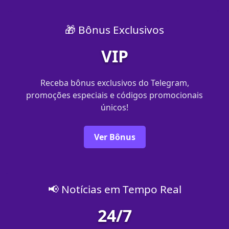
🎁 Bônus Exclusivos
VIP
Receba bônus exclusivos do Telegram,
promoções especiais e códigos promocionais
únicos!
Ver Bônus
📢 Notícias em Tempo Real
24/7