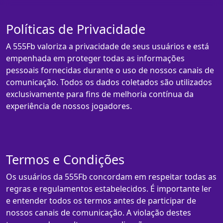
Políticas de Privacidade
A 555Fb valoriza a privacidade de seus usuários e está
empenhada em proteger todas as informações
pessoais fornecidas durante o uso de nossos canais de
comunicação. Todos os dados coletados são utilizados
exclusivamente para fins de melhoria contínua da
experiência de nossos jogadores.
Termos e Condições
Os usuários da 555Fb concordam em respeitar todas as
regras e regulamentos estabelecidos. É importante ler
e entender todos os termos antes de participar de
nossos canais de comunicação. A violação destes