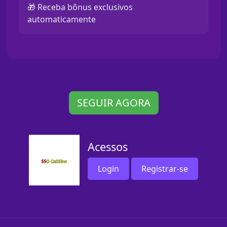
🎁 Receba bônus exclusivos
automaticamente
SEGUIR AGORA
Acessos
Login
Registrar-se