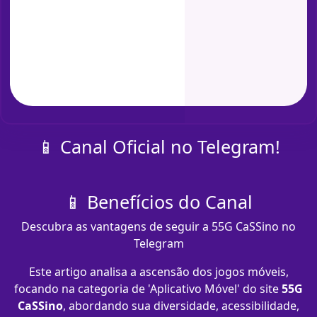
📱 Canal Oficial no Telegram!
📱 Benefícios do Canal
Descubra as vantagens de seguir a 55G CaSSino no
Telegram
Este artigo analisa a ascensão dos jogos móveis,
focando na categoria de 'Aplicativo Móvel' do site
55G
CaSSino
, abordando sua diversidade, acessibilidade,