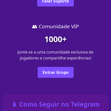
Falar Suporte
👥 Comunidade VIP
1000+
Junte-se a uma comunidade exclusiva de
jogadores e compartilhe experiências!
Entrar Grupo
📱 Como Seguir no Telegram