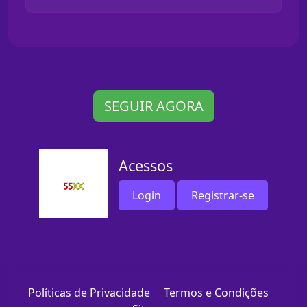
SEGUIR AGORA
Acessos
Login
Registrar-se
Políticas de Privacidade
Termos e Condições