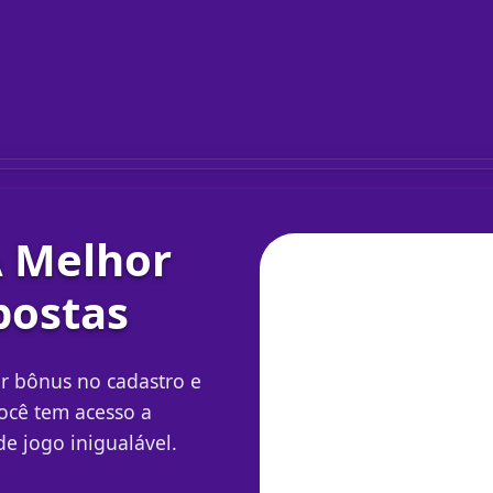
A Melhor
postas
r bônus no cadastro e
ocê tem acesso a
e jogo inigualável.