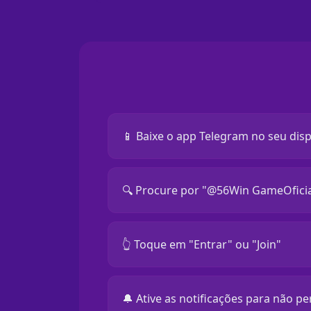
📱 Baixe o app Telegram no seu disp
🔍 Procure por "@56Win GameOficia
👆 Toque em "Entrar" ou "Join"
🔔 Ative as notificações para não p