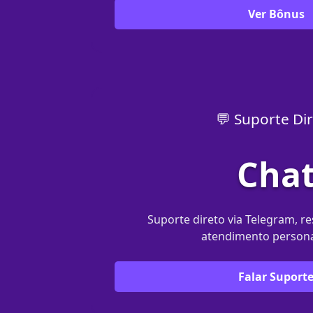
Ver Bônus
💬 Suporte Di
Cha
Suporte direto via Telegram, r
atendimento persona
Falar Suport