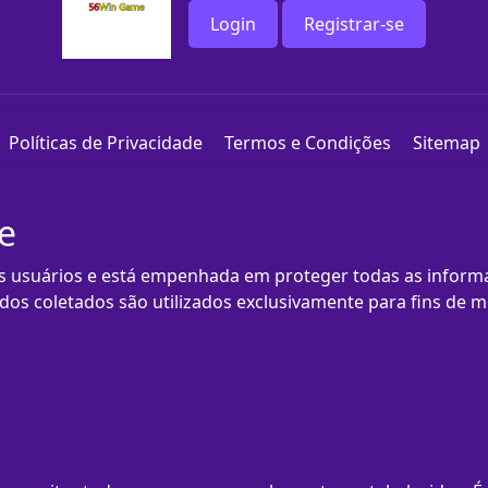
Login
Registrar-se
Políticas de Privacidade
Termos e Condições
Sitemap
de
us usuários e está empenhada em proteger todas as inform
os coletados são utilizados exclusivamente para fins de m