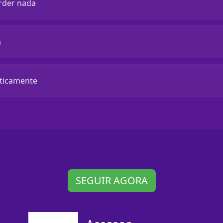
erder nada
a
aticamente
SEGUIR AGORA