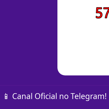
📱 Canal Oficial no Telegram!