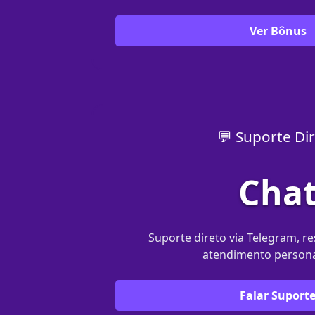
Ver Bônus
💬 Suporte Di
Cha
Suporte direto via Telegram, r
atendimento persona
Falar Suport