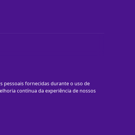
s pessoais fornecidas durante o uso de
elhoria contínua da experiência de nossos