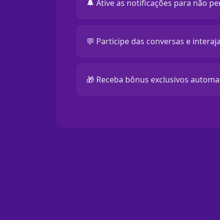
🔔 Ative as notificações para não p
💬 Participe das conversas e interaj
🎁 Receba bônus exclusivos autom