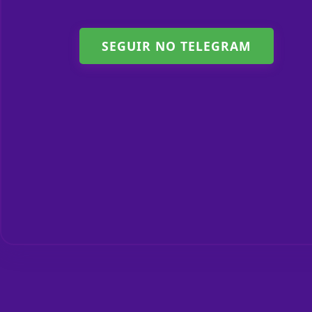
SEGUIR NO TELEGRAM