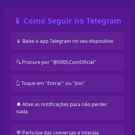
📱 Como Seguir no Telegram
📱 Baixe o app Telegram no seu dispositivo
🔍 Procure por "@5905.ComOficial"
👆 Toque em "Entrar" ou "Join"
🔔 Ative as notificações para não perder
nada
💬 Participe das conversas e interaja