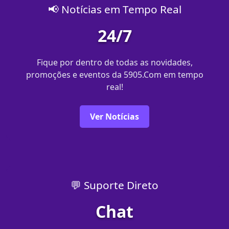
📢 Notícias em Tempo Real
24/7
Fique por dentro de todas as novidades,
promoções e eventos da 5905.Com em tempo
real!
Ver Notícias
💬 Suporte Direto
Chat