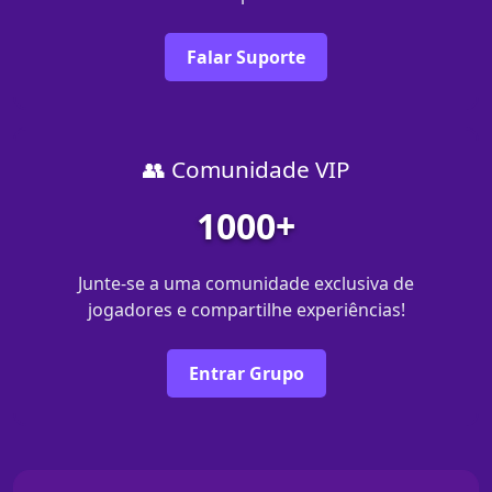
Falar Suporte
👥 Comunidade VIP
1000+
Junte-se a uma comunidade exclusiva de
jogadores e compartilhe experiências!
Entrar Grupo