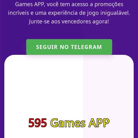
Games APP, você tem acesso a promoções
incríveis e uma experiência de jogo inigualável.
Junte-se aos vencedores agora!
SEGUIR NO TELEGRAM