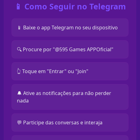
📱 Como Seguir no Telegram
📱 Baixe o app Telegram no seu dispositivo
🔍 Procure por "@595 Games APPOficial"
👆 Toque em "Entrar" ou "Join"
🔔 Ative as notificações para não perder
nada
💬 Participe das conversas e interaja