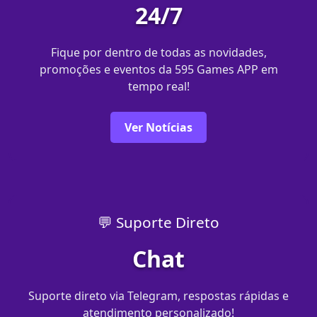
24/7
Fique por dentro de todas as novidades,
promoções e eventos da 595 Games APP em
tempo real!
Ver Notícias
💬 Suporte Direto
Chat
Suporte direto via Telegram, respostas rápidas e
atendimento personalizado!