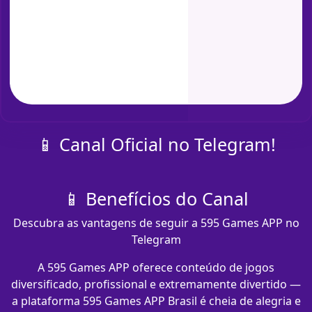
📱 Canal Oficial no Telegram!
📱 Benefícios do Canal
Descubra as vantagens de seguir a 595 Games APP no
Telegram
A 595 Games APP oferece conteúdo de jogos
diversificado, profissional e extremamente divertido —
a plataforma 595 Games APP Brasil é cheia de alegria e