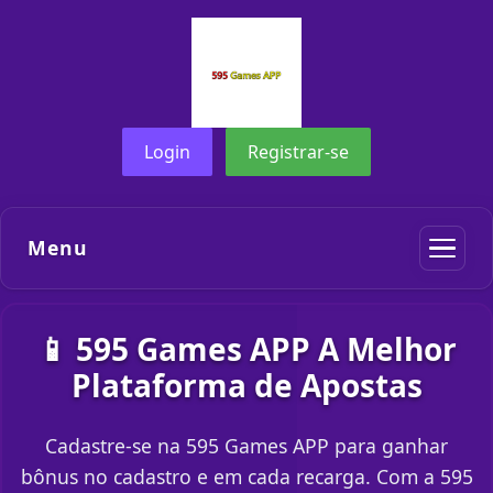
Login
Registrar-se
Menu
📱 595 Games APP A Melhor
Plataforma de Apostas
Cadastre-se na 595 Games APP para ganhar
bônus no cadastro e em cada recarga. Com a 595