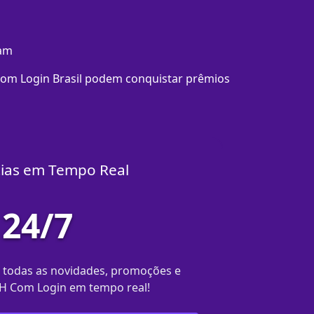
ram
Com Login Brasil podem conquistar prêmios
cias em Tempo Real
24/7
e todas as novidades, promoções e
H Com Login em tempo real!