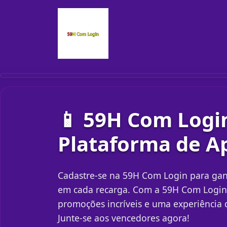
📱 59H Com Logi
Plataforma de A
Cadastre-se na 59H Com Login para gan
em cada recarga. Com a 59H Com Login,
promoções incríveis e uma experiência d
Junte-se aos vencedores agora!