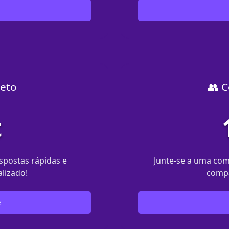
reto
👥 
t
espostas rápidas e
Junte-se a uma com
lizado!
compa
e