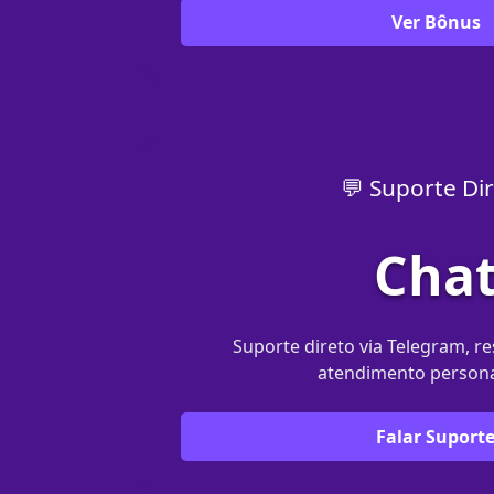
Ver Bônus
💬 Suporte Di
Cha
Suporte direto via Telegram, r
atendimento persona
Falar Suport