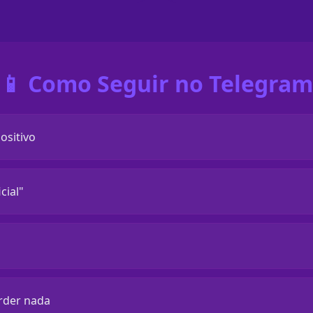
📱 Como Seguir no Telegram
ositivo
cial"
erder nada