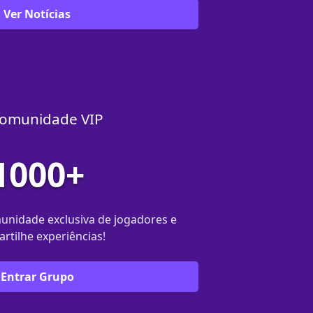
Ver Notícias
Comunidade VIP
1000+
unidade exclusiva de jogadores e
rtilhe experiências!
Entrar Grupo