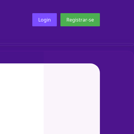
Login
Registrar-se