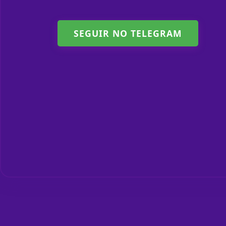
SEGUIR NO TELEGRAM