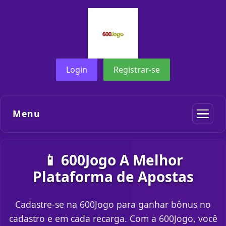
Login
Registrar-se
Menu
📱 600Jogo A Melhor
Plataforma de Apostas
Cadastre-se na 600Jogo para ganhar bônus no
cadastro e em cada recarga. Com a 600Jogo, você