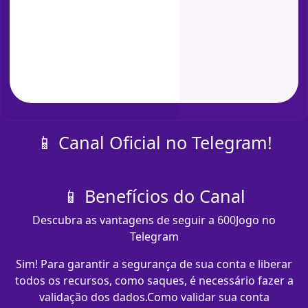
📱 Canal Oficial no Telegram!
📱 Benefícios do Canal
Descubra as vantagens de seguir a 600Jogo no
Telegram
Sim! Para garantir a segurança de sua conta e liberar
todos os recursos, como saques, é necessário fazer a
validação dos dados.Como validar sua conta