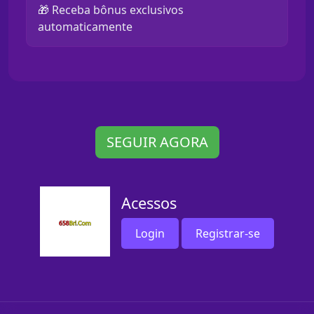
🎁 Receba bônus exclusivos
automaticamente
SEGUIR AGORA
Acessos
Login
Registrar-se