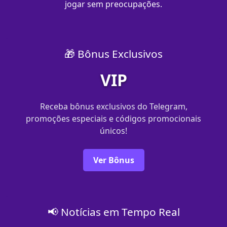
jogar sem preocupações.
🎁 Bônus Exclusivos
VIP
Receba bônus exclusivos do Telegram,
promoções especiais e códigos promocionais
únicos!
Ver Bônus
📢 Notícias em Tempo Real