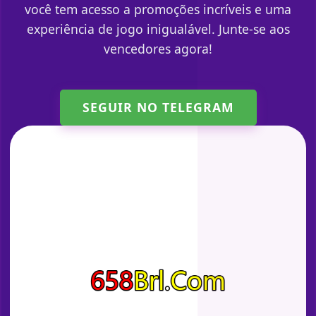
você tem acesso a promoções incríveis e uma
experiência de jogo inigualável. Junte-se aos
vencedores agora!
SEGUIR NO TELEGRAM