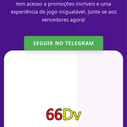
tem acesso a promoções incríveis e uma
experiência de jogo inigualável. Junte-se aos
vencedores agora!
SEGUIR NO TELEGRAM