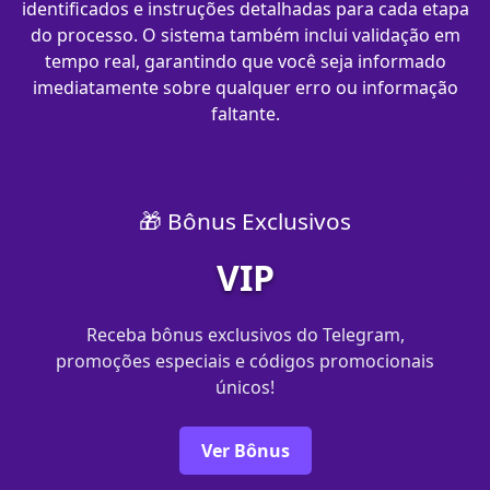
identificados e instruções detalhadas para cada etapa
do processo. O sistema também inclui validação em
tempo real, garantindo que você seja informado
imediatamente sobre qualquer erro ou informação
faltante.
🎁 Bônus Exclusivos
VIP
Receba bônus exclusivos do Telegram,
promoções especiais e códigos promocionais
únicos!
Ver Bônus