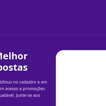
Melhor
postas
 bônus no cadastro e em
tem acesso a promoções
ualável. Junte-se aos