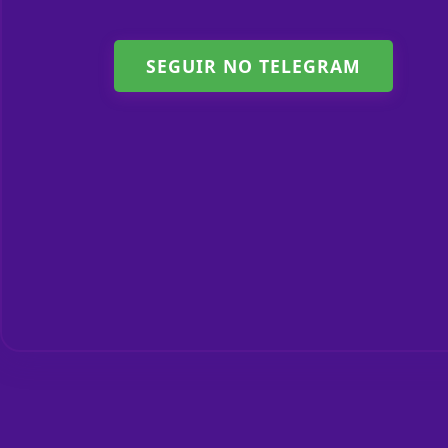
SEGUIR NO TELEGRAM