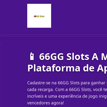
📱 66GG Slots A 
Plataforma de A
Cadastre-se na 66GG Slots para ganhar
cada recarga. Com a 66GG Slots, você 
incríveis e uma experiência de jogo inig
vencedores agora!