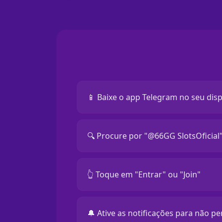
📱 Baixe o app Telegram no seu disp
🔍 Procure por "@66GG SlotsOficial
👆 Toque em "Entrar" ou "Join"
🔔 Ative as notificações para não p