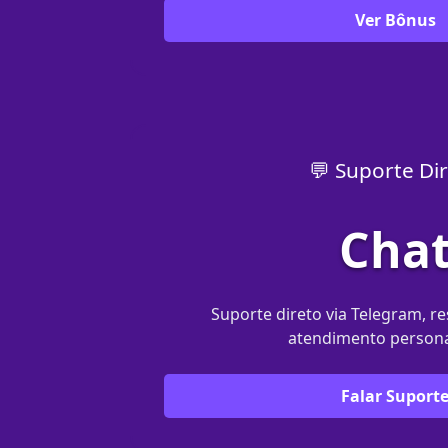
Ver Bônus
💬 Suporte Di
Cha
Suporte direto via Telegram, r
atendimento persona
Falar Suport