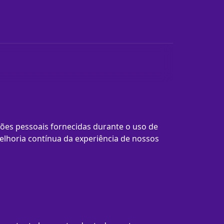
ções pessoais fornecidas durante o uso de
elhoria contínua da experiência de nossos