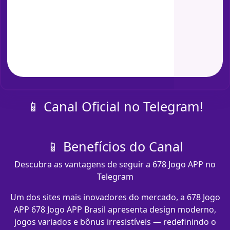
📱 Canal Oficial no Telegram!
📱 Benefícios do Canal
Descubra as vantagens de seguir a 678 Jogo APP no
Telegram
Um dos sites mais inovadores do mercado, a 678 Jogo
APP 678 Jogo APP Brasil apresenta design moderno,
jogos variados e bônus irresistíveis — redefinindo o