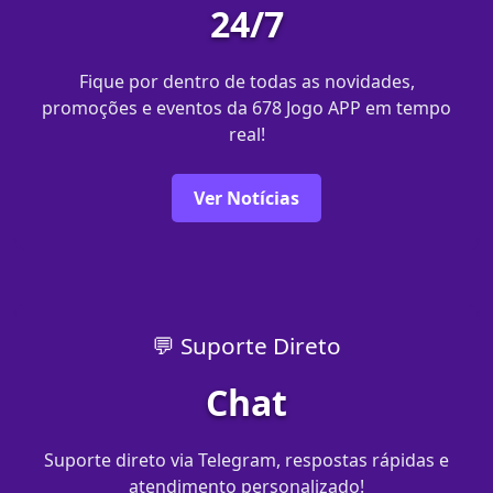
24/7
Fique por dentro de todas as novidades,
promoções e eventos da 678 Jogo APP em tempo
real!
Ver Notícias
💬 Suporte Direto
Chat
Suporte direto via Telegram, respostas rápidas e
atendimento personalizado!