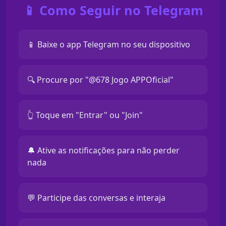
📱 Como Seguir no Telegram
📱 Baixe o app Telegram no seu dispositivo
🔍 Procure por "@678 Jogo APPOficial"
👆 Toque em "Entrar" ou "Join"
🔔 Ative as notificações para não perder
nada
💬 Participe das conversas e interaja