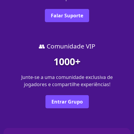
Falar Suporte
👥 Comunidade VIP
1000+
Junte-se a uma comunidade exclusiva de
jogadores e compartilhe experiências!
Entrar Grupo