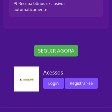
🎁 Receba bônus exclusivos
automaticamente
SEGUIR AGORA
Acessos
Login
Registrar-se