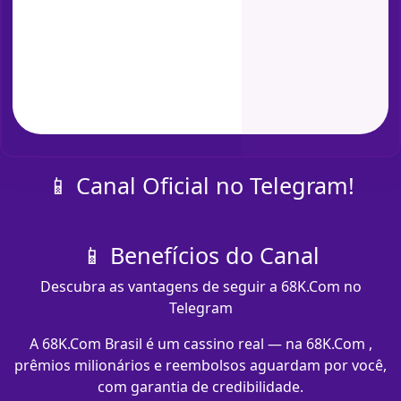
📱 Canal Oficial no Telegram!
📱 Benefícios do Canal
Descubra as vantagens de seguir a 68K.Com no
Telegram
A 68K.Com Brasil é um cassino real — na 68K.Com ,
prêmios milionários e reembolsos aguardam por você,
com garantia de credibilidade.