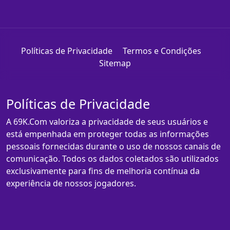
Políticas de Privacidade
Termos e Condições
Sitemap
Políticas de Privacidade
A 69K.Com valoriza a privacidade de seus usuários e
está empenhada em proteger todas as informações
pessoais fornecidas durante o uso de nossos canais de
comunicação. Todos os dados coletados são utilizados
exclusivamente para fins de melhoria contínua da
experiência de nossos jogadores.