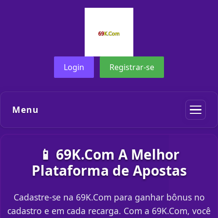
Login
Registrar-se
Menu
📱 69K.Com A Melhor
Plataforma de Apostas
Cadastre-se na 69K.Com para ganhar bônus no
cadastro e em cada recarga. Com a 69K.Com, você