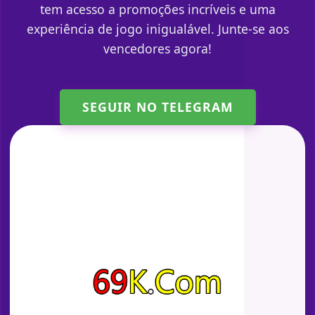
tem acesso a promoções incríveis e uma
experiência de jogo inigualável. Junte-se aos
vencedores agora!
SEGUIR NO TELEGRAM