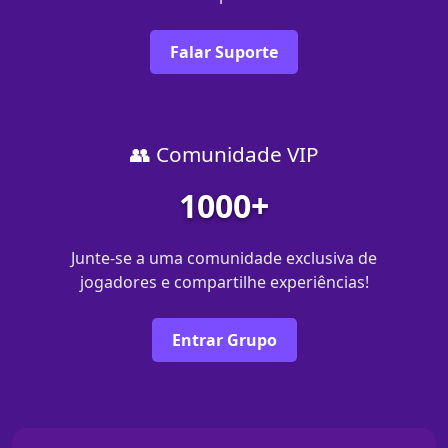
Falar Suporte
👥 Comunidade VIP
1000+
Junte-se a uma comunidade exclusiva de
jogadores e compartilhe experiências!
Entrar Grupo