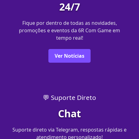
24/7
Fique por dentro de todas as novidades,
promoções e eventos da 6R Com Game em
tempo real!
Ver Notícias
💬 Suporte Direto
Chat
Suporte direto via Telegram, respostas rápidas e
atendimento personalizado!