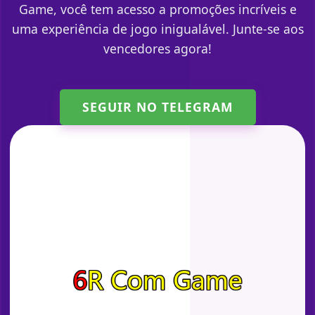
Game, você tem acesso a promoções incríveis e
uma experiência de jogo inigualável. Junte-se aos
vencedores agora!
SEGUIR NO TELEGRAM