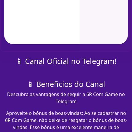
📱 Canal Oficial no Telegram!
📱 Benefícios do Canal
Descubra as vantagens de seguir a 6R Com Game no
Telegram
Aproveite o bônus de boas-vindas: Ao se cadastrar no
6R Com Game, não deixe de resgatar o bônus de boas-
vindas. Esse bônus é uma excelente maneira de