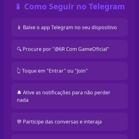
📱 Como Seguir no Telegram
📱 Baixe o app Telegram no seu dispositivo
🔍 Procure por "@6R Com GameOficial"
👆 Toque em "Entrar" ou "Join"
🔔 Ative as notificações para não perder
nada
💬 Participe das conversas e interaja