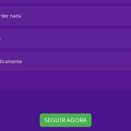
erder nada
a
aticamente
SEGUIR AGORA