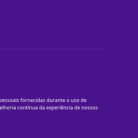
pessoais fornecidas durante o uso de
elhoria contínua da experiência de nossos