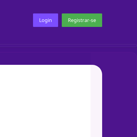
Login
Registrar-se