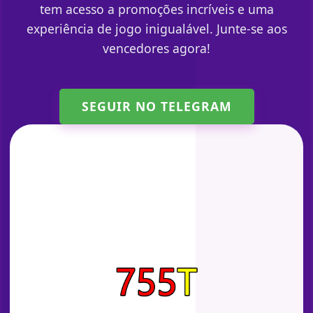
tem acesso a promoções incríveis e uma
experiência de jogo inigualável. Junte-se aos
vencedores agora!
SEGUIR NO TELEGRAM