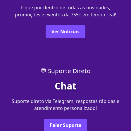
Fique por dentro de todas as novidades,
promoções e eventos da 755T em tempo real!
Ver Notícias
💬 Suporte Direto
Chat
Suporte direto via Telegram, respostas rápidas e
atendimento personalizado!
Falar Suporte