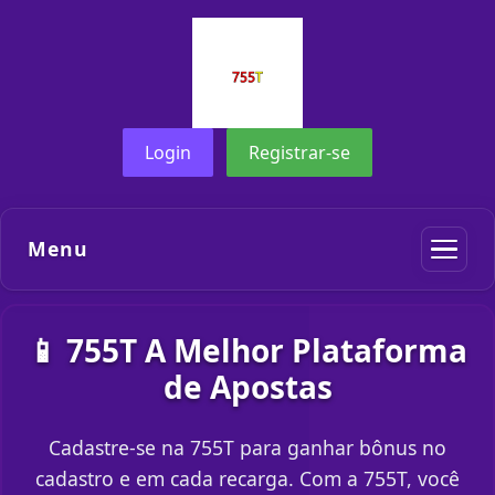
Login
Registrar-se
Menu
📱 755T A Melhor Plataforma
de Apostas
Cadastre-se na 755T para ganhar bônus no
cadastro e em cada recarga. Com a 755T, você