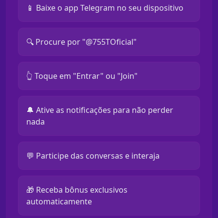
📱 Baixe o app Telegram no seu dispositivo
🔍 Procure por "@755TOficial"
👆 Toque em "Entrar" ou "Join"
🔔 Ative as notificações para não perder
nada
💬 Participe das conversas e interaja
🎁 Receba bônus exclusivos
automaticamente