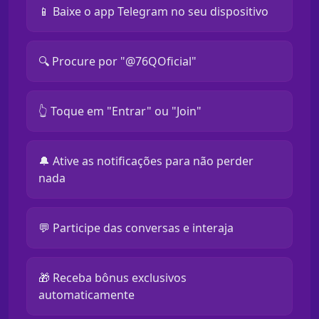
📱 Baixe o app Telegram no seu dispositivo
🔍 Procure por "@76QOficial"
👆 Toque em "Entrar" ou "Join"
🔔 Ative as notificações para não perder
nada
💬 Participe das conversas e interaja
🎁 Receba bônus exclusivos
automaticamente