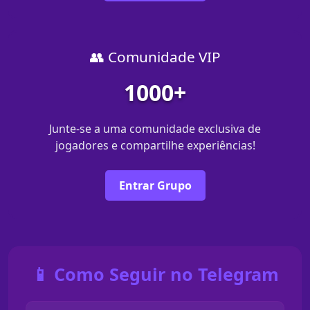
👥 Comunidade VIP
1000+
Junte-se a uma comunidade exclusiva de
jogadores e compartilhe experiências!
Entrar Grupo
📱 Como Seguir no Telegram