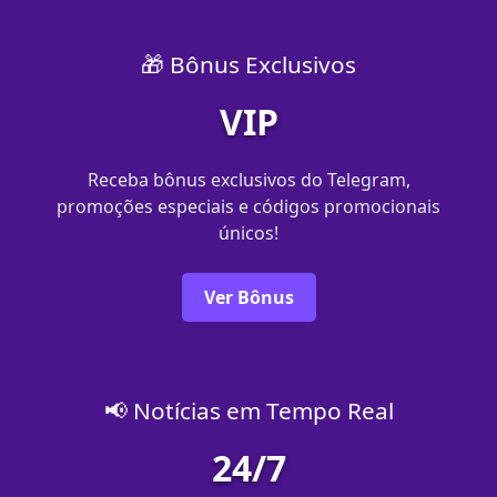
🎁 Bônus Exclusivos
VIP
Receba bônus exclusivos do Telegram,
promoções especiais e códigos promocionais
únicos!
Ver Bônus
📢 Notícias em Tempo Real
24/7