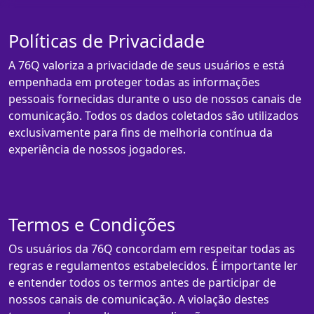
Políticas de Privacidade
A 76Q valoriza a privacidade de seus usuários e está
empenhada em proteger todas as informações
pessoais fornecidas durante o uso de nossos canais de
comunicação. Todos os dados coletados são utilizados
exclusivamente para fins de melhoria contínua da
experiência de nossos jogadores.
Termos e Condições
Os usuários da 76Q concordam em respeitar todas as
regras e regulamentos estabelecidos. É importante ler
e entender todos os termos antes de participar de
nossos canais de comunicação. A violação destes