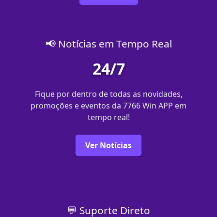
📢 Notícias em Tempo Real
24/7
Fique por dentro de todas as novidades,
promoções e eventos da 7766 Win APP em
tempo real!
Ver Notícias
💬 Suporte Direto