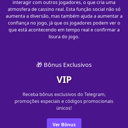
interagir com outros jogadores, o que cria uma
atmosfera de cassino real. Esta função social não só
aumenta a diversão, mas também ajuda a aumentar a
confiança no jogo, já que os jogadores podem ver o
que está acontecendo em tempo real e confirmar a
lisura do jogo.
🎁 Bônus Exclusivos
VIP
Receba bônus exclusivos do Telegram,
promoções especiais e códigos promocionais
únicos!
Ver Bônus