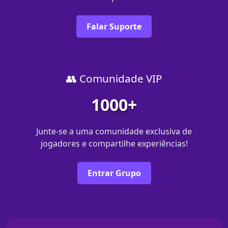
Falar Suporte
👥 Comunidade VIP
1000+
Junte-se a uma comunidade exclusiva de
jogadores e compartilhe experiências!
Entrar Grupo