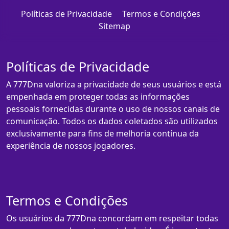
Políticas de Privacidade
Termos e Condições
Sitemap
Políticas de Privacidade
A 777Dna valoriza a privacidade de seus usuários e está
empenhada em proteger todas as informações
pessoais fornecidas durante o uso de nossos canais de
comunicação. Todos os dados coletados são utilizados
exclusivamente para fins de melhoria contínua da
experiência de nossos jogadores.
Termos e Condições
Os usuários da 777Dna concordam em respeitar todas