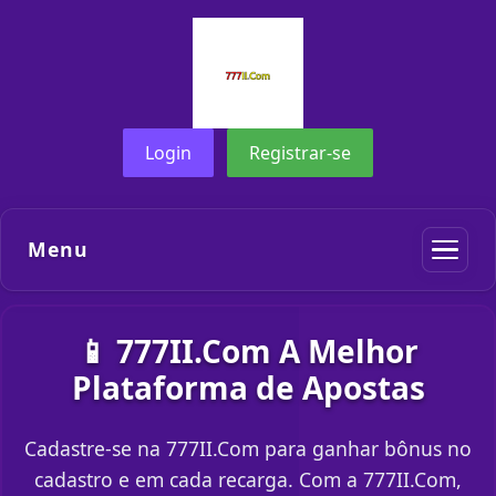
Login
Registrar-se
Menu
📱 777II.Com A Melhor
Plataforma de Apostas
Cadastre-se na 777II.Com para ganhar bônus no
cadastro e em cada recarga. Com a 777II.Com,