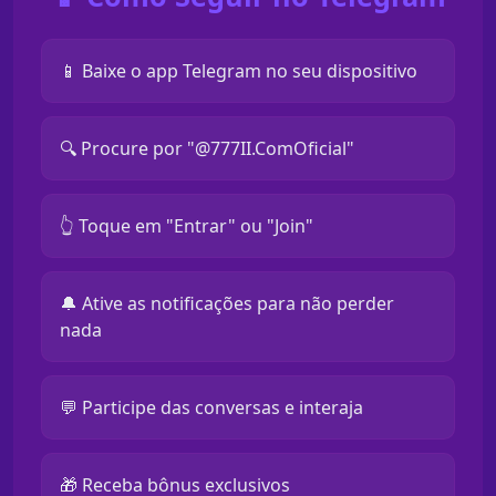
📱 Baixe o app Telegram no seu dispositivo
🔍 Procure por "@777II.ComOficial"
👆 Toque em "Entrar" ou "Join"
🔔 Ative as notificações para não perder
nada
💬 Participe das conversas e interaja
🎁 Receba bônus exclusivos