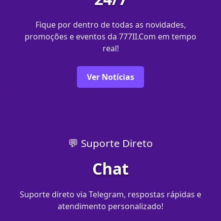
Fique por dentro de todas as novidades,
promoções e eventos da 777II.Com em tempo
real!
Ver Notícias
💬 Suporte Direto
Chat
Suporte direto via Telegram, respostas rápidas e
atendimento personalizado!