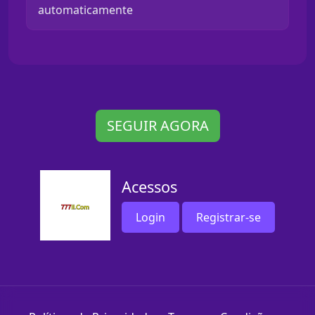
automaticamente
SEGUIR AGORA
Acessos
Login
Registrar-se