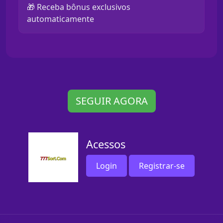
🎁 Receba bônus exclusivos
automaticamente
SEGUIR AGORA
Acessos
Login
Registrar-se