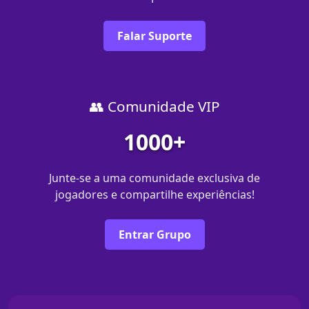
Falar Suporte
👥 Comunidade VIP
1000+
Junte-se a uma comunidade exclusiva de
jogadores e compartilhe experiências!
Entrar Grupo