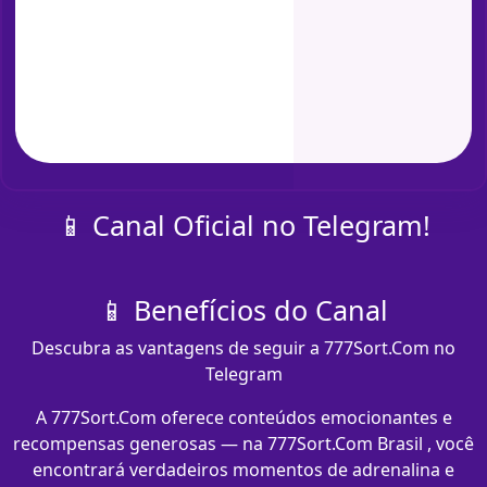
📱 Canal Oficial no Telegram!
📱 Benefícios do Canal
Descubra as vantagens de seguir a 777Sort.Com no
Telegram
A 777Sort.Com oferece conteúdos emocionantes e
recompensas generosas — na 777Sort.Com Brasil , você
encontrará verdadeiros momentos de adrenalina e