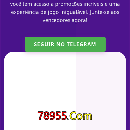
você tem acesso a promoções incríveis e uma
experiência de jogo inigualável. Junte-se aos
vencedores agora!
SEGUIR NO TELEGRAM