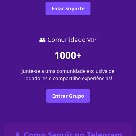
Falar Suporte
👥 Comunidade VIP
1000+
Junte-se a uma comunidade exclusiva de
jogadores e compartilhe experiências!
Entrar Grupo
📱 Como Seguir no Telegram