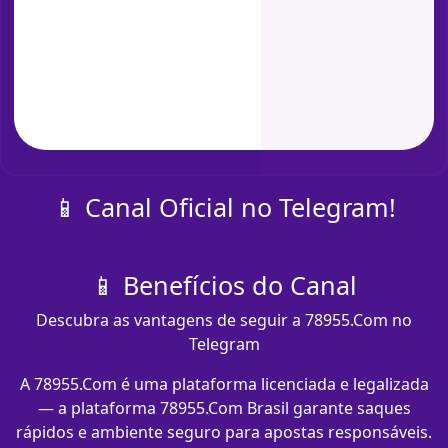
📱 Canal Oficial no Telegram!
📱 Benefícios do Canal
Descubra as vantagens de seguir a 78955.Com no
Telegram
A 78955.Com é uma plataforma licenciada e legalizada
— a plataforma 78955.Com Brasil garante saques
rápidos e ambiente seguro para apostas responsáveis.