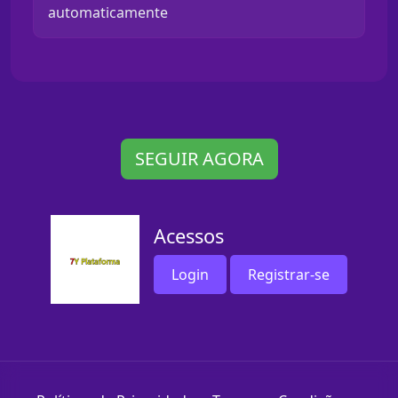
automaticamente
SEGUIR AGORA
Acessos
Login
Registrar-se