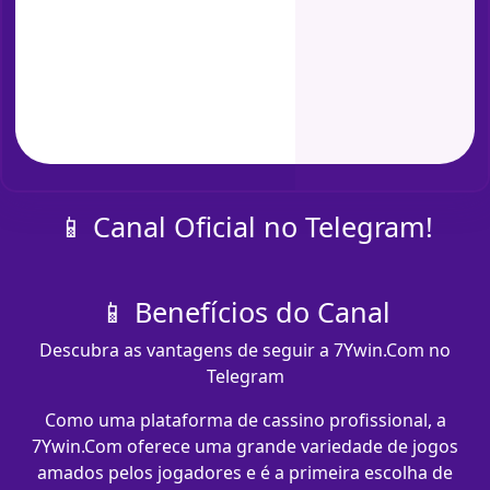
📱 Canal Oficial no Telegram!
📱 Benefícios do Canal
Descubra as vantagens de seguir a 7Ywin.Com no
Telegram
Como uma plataforma de cassino profissional, a
7Ywin.Com oferece uma grande variedade de jogos
amados pelos jogadores e é a primeira escolha de