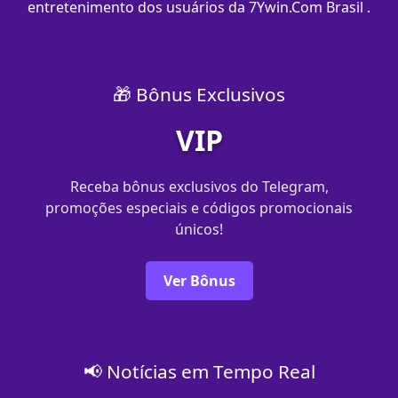
entretenimento dos usuários da 7Ywin.Com Brasil .
🎁 Bônus Exclusivos
VIP
Receba bônus exclusivos do Telegram,
promoções especiais e códigos promocionais
únicos!
Ver Bônus
📢 Notícias em Tempo Real