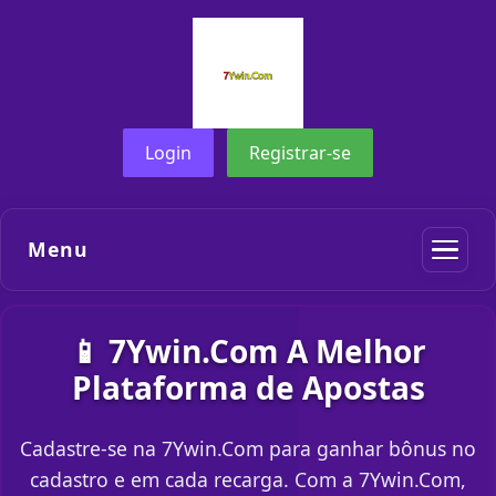
Login
Registrar-se
Menu
📱 7Ywin.Com A Melhor
Plataforma de Apostas
Cadastre-se na 7Ywin.Com para ganhar bônus no
cadastro e em cada recarga. Com a 7Ywin.Com,