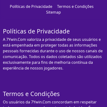
Políticas de Privacidade
Termos e Condições
Sitemap
Políticas de Privacidade
A 7Ywin.Com valoriza a privacidade de seus usuários e
está empenhada em proteger todas as informações
pessoais fornecidas durante o uso de nossos canais de
comunicação. Todos os dados coletados são utilizados
exclusivamente para fins de melhoria contínua da
experiência de nossos jogadores.
Termos e Condições
Os usuários da 7Ywin.Com concordam em respeitar