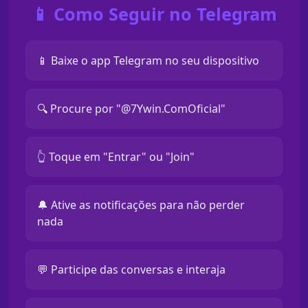
📱 Como Seguir no Telegram
📱 Baixe o app Telegram no seu dispositivo
🔍 Procure por "@7Ywin.ComOficial"
👆 Toque em "Entrar" ou "Join"
🔔 Ative as notificações para não perder
nada
💬 Participe das conversas e interaja