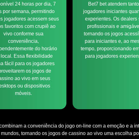
onível 24 horas por dia, 7
Bet7 bet atendem tanto
s por semana, permitindo
jogadores iniciantes qua
os jogadores acessem seus
experientes. Os dealers
os favoritos com crupiê ao
profissionais e amigáve
vivo conforme sua
tornando os jogos acessí
conveniência,
para iniciantes e, ao m
pendentemente do horário
tempo, proporcionando e
 local. Essa flexibilidade
para jogadores experien
na fácil para os jogadores
proveitarem os jogos de
assino ao vivo em seus
esktops ou dispositivos
móveis.
t combinam a conveniência do jogo on-line com a emoção e a in
 mundos, tornando os jogos de cassino ao vivo uma escolha pop