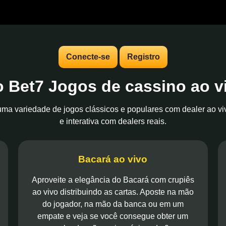
Conecte-se
Registro
o Bet7 Jogos de cassino ao v
uma variedade de jogos clássicos e populares com dealer ao v
e interativa com dealers reais.
Bacará ao vivo
Aproveite a elegância do Bacará com crupiês
ao vivo distribuindo as cartas. Aposte na mão
do jogador, na mão da banca ou em um
empate e veja se você consegue obter um