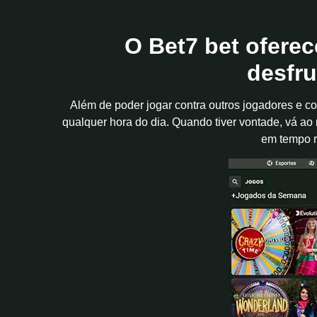
O Bet7 bet oferec
desfru
Além de poder jogar contra outros jogadores e co
qualquer hora do dia. Quando tiver vontade, vá ao
em tempo r