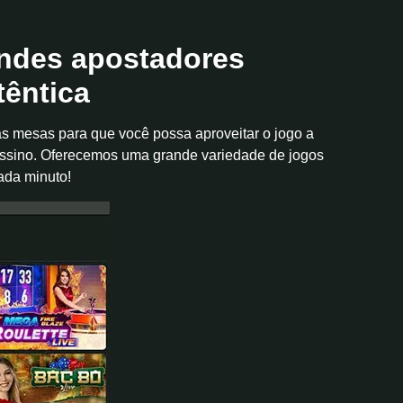
randes apostadores
têntica
tas mesas para que você possa aproveitar o jogo a
 cassino. Oferecemos uma grande variedade de jogos
ada minuto!