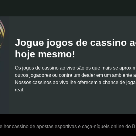
Jogue jogos de cassino a
hoje mesmo!
Os jogos de cassino ao vivo são os que mais se aproxi
outros jogadores ou contra um dealer em um ambiente au
Nossos cassinos ao vivo lhe oferecem a chance de jogar
real.
lhor cassino de apostas esportivas e caça-níqueis online do Bras