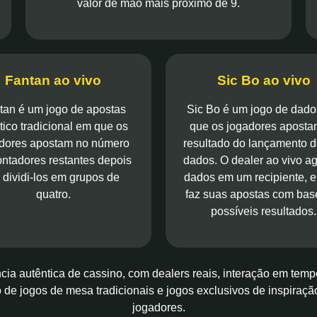
valor de mão mais próximo de 9.
Fantan ao vivo
Sic Bo ao vivo
tan é um jogo de apostas
Sic Bo é um jogo de dad
tico tradicional em que os
que os jogadores aposta
dores apostam no número
resultado do lançamento d
ontadores restantes depois
dados. O dealer ao vivo ag
 dividi-los em grupos de
dados em um recipiente, e
quatro.
faz suas apostas com bas
possíveis resultados.
ia autêntica de cassino, com dealers reais, interação em temp
e jogos de mesa tradicionais e jogos exclusivos de inspiração
jogadores.