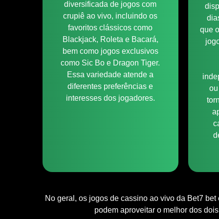
diversificada de jogos com
disp
crupiê ao vivo, incluindo os
dia
favoritos clássicos como
que 
Blackjack, Roleta e Bacará,
jog
bem como jogos exclusivos
como Sic Bo e Dragon Tiger.
Essa variedade atende a
inde
diferentes preferências e
ou
interesses dos jogadores.
tor
a
c
d
No geral, os jogos de cassino ao vivo da Bet7 be
podem aproveitar o melhor dos dois