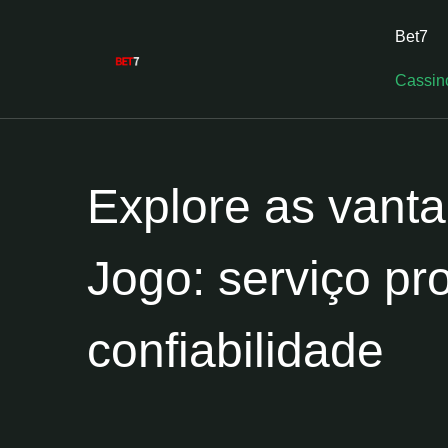
Bet7
Cassino
Explore as vant
Jogo: serviço pro
confiabilidade