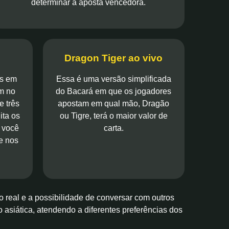
determinar a aposta vencedora.
Dragon Tiger ao vivo
os em
Essa é uma versão simplificada
m no
do Bacará em que os jogadores
e três
apostam em qual mão, Dragão
ita os
ou Tigre, terá o maior valor de
 você
carta.
e nos
o real e a possibilidade de conversar com outros
 asiática, atendendo a diferentes preferências dos