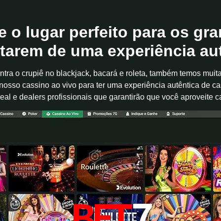
e o lugar perfeito para os g
tarem de uma experiência au
ntra o crupiê no blackjack, bacará e roleta, também temos mui
 nosso cassino ao vivo para ter uma experiência autêntica de
eal e dealers profissionais que garantirão que você aproveite c