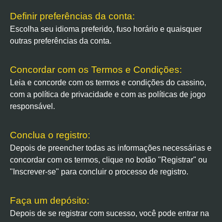
Definir preferências da conta:
Escolha seu idioma preferido, fuso horário e quaisquer
outras preferências da conta.
Concordar com os Termos e Condições:
Leia e concorde com os termos e condições do cassino,
com a política de privacidade e com as políticas de jogo
responsável.
Conclua o registro:
Depois de preencher todas as informações necessárias e
concordar com os termos, clique no botão "Registrar" ou
"Inscrever-se" para concluir o processo de registro.
Faça um depósito:
Depois de se registrar com sucesso, você pode entrar na