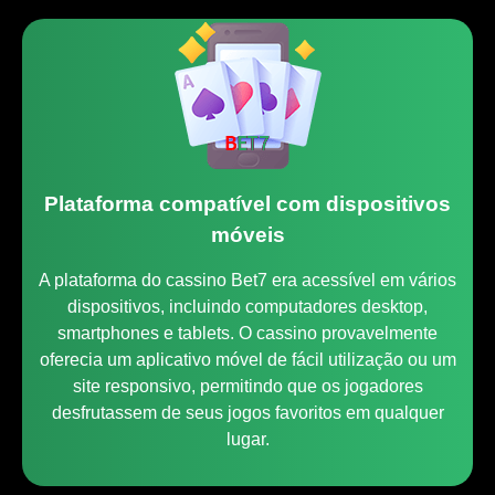
Plataforma compatível com dispositivos
móveis
A plataforma do cassino Bet7 era acessível em vários
dispositivos, incluindo computadores desktop,
smartphones e tablets. O cassino provavelmente
oferecia um aplicativo móvel de fácil utilização ou um
site responsivo, permitindo que os jogadores
desfrutassem de seus jogos favoritos em qualquer
lugar.