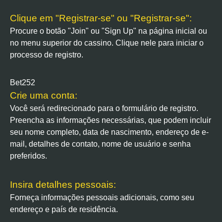
Clique em "Registrar-se" ou "Registrar-se":
Procure o botão "Join" ou "Sign Up" na página inicial ou
no menu superior do cassino. Clique nele para iniciar o
processo de registro.
Bet252
Crie uma conta:
Você será redirecionado para o formulário de registro.
Preencha as informações necessárias, que podem incluir
seu nome completo, data de nascimento, endereço de e-
mail, detalhes de contato, nome de usuário e senha
preferidos.
Insira detalhes pessoais:
Forneça informações pessoais adicionais, como seu
endereço e país de residência.