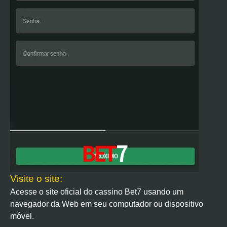
Visite o site:
Acesse o site oficial do cassino Bet7 usando um
navegador da Web em seu computador ou dispositivo
móvel.