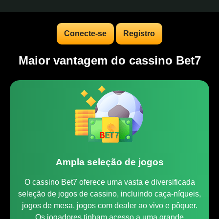
Conecte-se
Registro
Maior vantagem do cassino Bet7
Ampla seleção de jogos
O cassino Bet7 oferece uma vasta e diversificada
seleção de jogos de cassino, incluindo caça-níqueis,
jogos de mesa, jogos com dealer ao vivo e pôquer.
Os jogadores tinham acesso a uma grande